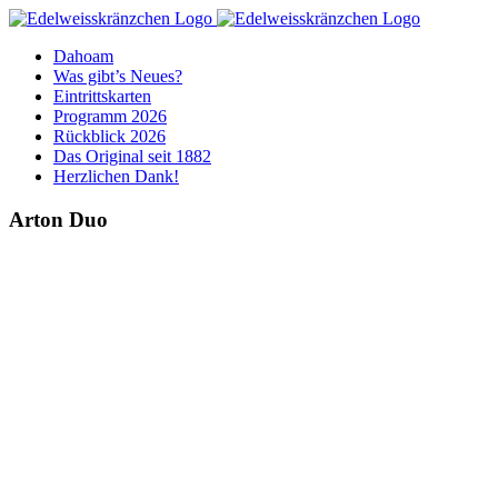
Zum
Inhalt
Dahoam
springen
Was gibt’s Neues?
Eintrittskarten
Programm 2026
Rückblick 2026
Das Original seit 1882
Herzlichen Dank!
Arton Duo
Zeige
grösseres
Bild