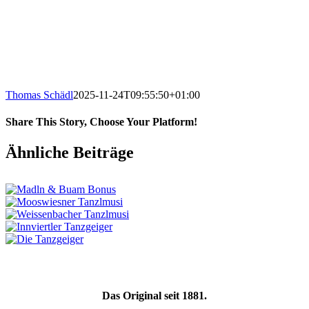
Thomas Schädl
2025-11-24T09:55:50+01:00
Share This Story, Choose Your Platform!
Facebook
X
LinkedIn
WhatsApp
Tumblr
Pinterest
E-
Ähnliche Beiträge
Mail
Das Original seit 1881.